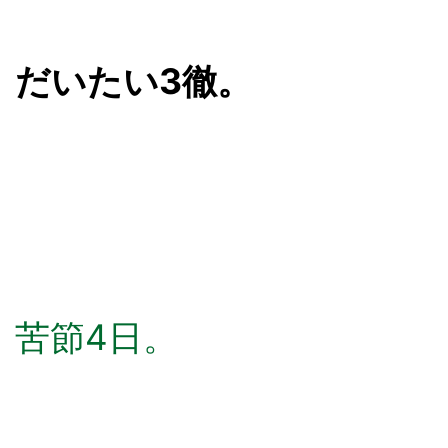
だいたい3徹。
苦節4日。