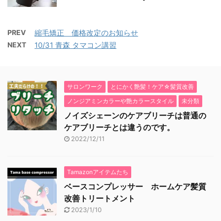
PREV
縮毛矯正 価格改定のお知らせ
NEXT
10/31 青森 タマコン講習
サロンワーク
とにかく艶髪！ケア☆髪質改善
ノンジアミンカラーや艶カラースタイル
未分類
ノイズシェーンのケアブリーチは普通の
ケアブリーチとは違うのです。
2022/12/11
Tamazonアイテムたち
ベースコンプレッサー ホームケア髪質
改善トリートメント
2023/1/10