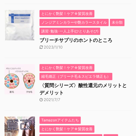
とにかく艶髪！ケア☆髪質改善
ノンジアミンカラーや艶カラースタイル
未分類
講習･勉強･一人上手(ひとりあそび)
ブリーチサプリのホントのところ
2023/1/10
とにかく艶髪！ケア☆髪質改善
縮毛矯正（ブリーチ毛＆スピエラ矯正も）
〈質問シリーズ〉酸性還元のメリットと
デメリット
2021/7/7
Tamazonアイテムたち
とにかく艶髪！ケア☆髪質改善