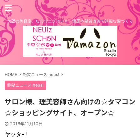
大阪の美容室。なじむエクステと、矯正や髪質改善で綺麗な髪づくり
HOME
>
艶髪ニュース neus!
>
艶髪ニュース neus!
サロン様、理美容師さん向けの☆タマコン
☆ショッピングサイト、オープン☆
2016年11月10日
ヤッタ-！