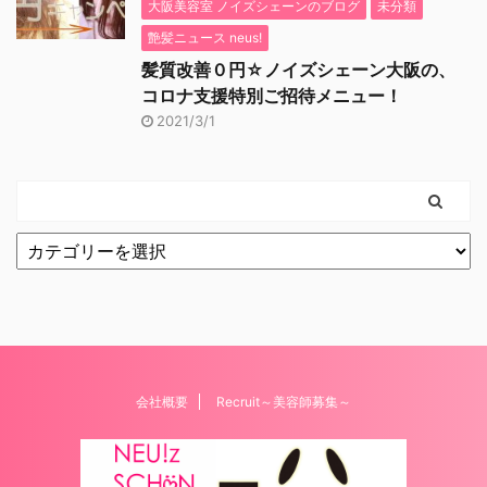
大阪美容室 ノイズシェーンのブログ
未分類
艶髪ニュース neus!
髪質改善０円☆ノイズシェーン大阪の、
コロナ支援特別ご招待メニュー！
2021/3/1
会社概要
Recruit～美容師募集～