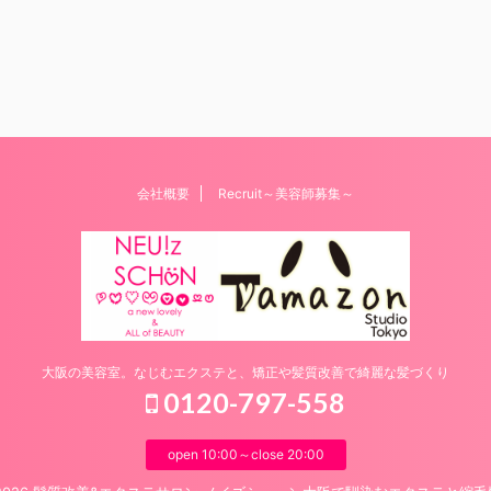
会社概要
Recruit～美容師募集～
大阪の美容室。なじむエクステと、矯正や髪質改善で綺麗な髪づくり
0120-797-558
open 10:00～close 20:00