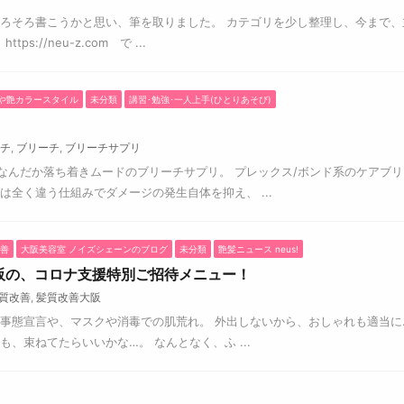
そろそろ書こうかと思い、筆を取りました。 カテゴリを少し整理し、今まで、
s://neu-z.com で ...
や艶カラースタイル
未分類
講習･勉強･一人上手(ひとりあそび)
チ
,
ブリーチ
,
ブリーチサプリ
なんだか落ち着きムードのブリーチサプリ。 プレックス/ボンド系のケアブリ
は全く違う仕組みでダメージの発生自体を抑え、 ...
善
大阪美容室 ノイズシェーンのブログ
未分類
艶髪ニュース neus!
阪の、コロナ支援特別ご招待メニュー！
質改善
,
髪質改善大阪
事態宣言や、マスクや消毒での肌荒れ。 外出しないから、おしゃれも適当に
、束ねてたらいいかな…。 なんとなく、ふ ...