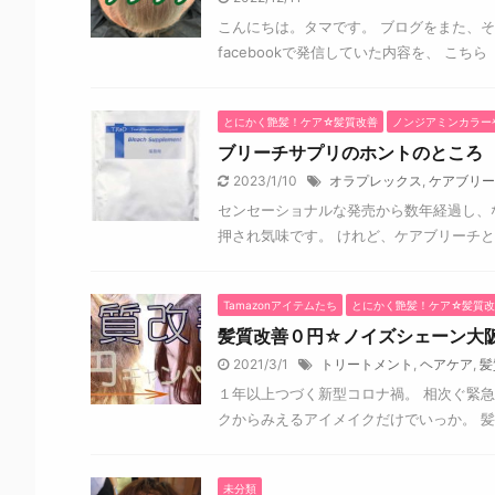
こんにちは。タマです。 ブログをまた、
facebookで発信していた内容を、 こちら http
とにかく艶髪！ケア☆髪質改善
ノンジアミンカラー
ブリーチサプリのホントのところ
2023/1/10
オラプレックス
,
ケアブリー
センセーショナルな発売から数年経過し、
押され気味です。 けれど、ケアブリーチと
Tamazonアイテムたち
とにかく艶髪！ケア☆髪質改
髪質改善０円☆ノイズシェーン大
2021/3/1
トリートメント
,
ヘアケア
,
髪
１年以上つづく新型コロナ禍。 相次ぐ緊急
クからみえるアイメイクだけでいっか。 髪も
未分類