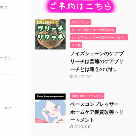
主に
サロンワーク
とにかく艶髪！ケア☆髪質改善
ノンジアミンカラーや艶カラースタイル
未分類
ノイズシェーンのケアブ
ーチに
リーチは普通のケアブリ
ーチとは違うのです。
2022/12/11
Tamazonアイテムたち
ベースコンプレッサー
… マス
ホームケア髪質改善トリ
ートメント
2023/1/10