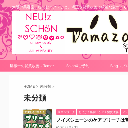
大阪の美容室。なじむエクステと、矯正や髪質改善で綺麗な髪づくり
世界一の髪質改善～Tamaz
Salon&ご予約
Blog～ブ
onシステム
HOME
>
未分類
>
未分類
サロンワーク
とにかく艶髪！ケア☆髪質改善
ノン
ノイズシェーンのケアブリーチは
2022/12/11