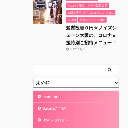
とにかく艶髪！ケア☆髪質改善
大阪美容室 ノイズシェーンのブログ
未分類
艶髪ニュース neus!
髪質改善０円☆ノイズシ
ェーン大阪の、コロナ支
援特別ご招待メニュー！
2021/3/1
menu price
Salon&ご予約
Blog～ブログ～