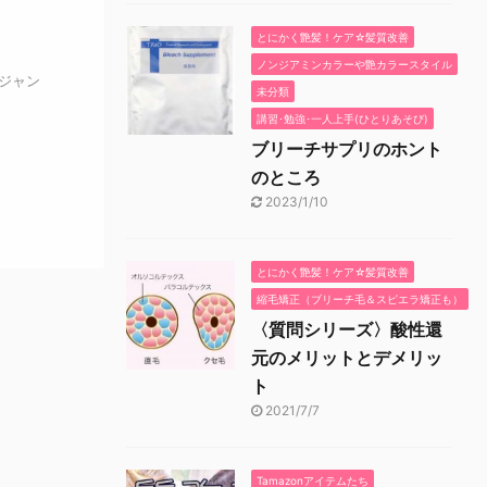
とにかく艶髪！ケア☆髪質改善
ノンジアミンカラーや艶カラースタイル
ジャン
未分類
講習･勉強･一人上手(ひとりあそび)
ブリーチサプリのホント
のところ
2023/1/10
とにかく艶髪！ケア☆髪質改善
縮毛矯正（ブリーチ毛＆スピエラ矯正も）
〈質問シリーズ〉酸性還
元のメリットとデメリッ
ト
2021/7/7
Tamazonアイテムたち