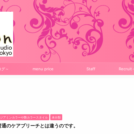
ログ～
menu price
Staff
Recru
ジアミンカラーや艶カラースタイル
未分類
普通のケアブリーチとは違うのです。