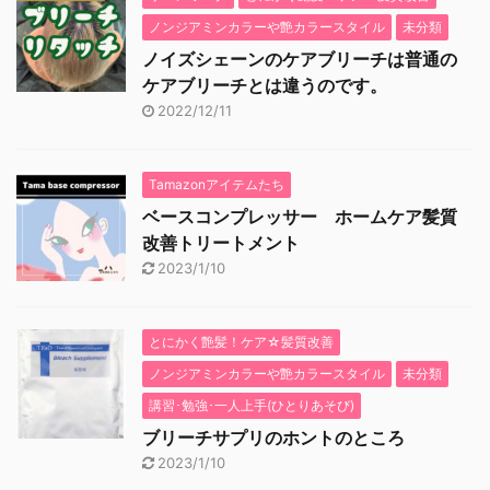
ノンジアミンカラーや艶カラースタイル
未分類
ノイズシェーンのケアブリーチは普通の
ケアブリーチとは違うのです。
2022/12/11
Tamazonアイテムたち
ベースコンプレッサー ホームケア髪質
改善トリートメント
2023/1/10
とにかく艶髪！ケア☆髪質改善
ノンジアミンカラーや艶カラースタイル
未分類
講習･勉強･一人上手(ひとりあそび)
ブリーチサプリのホントのところ
2023/1/10