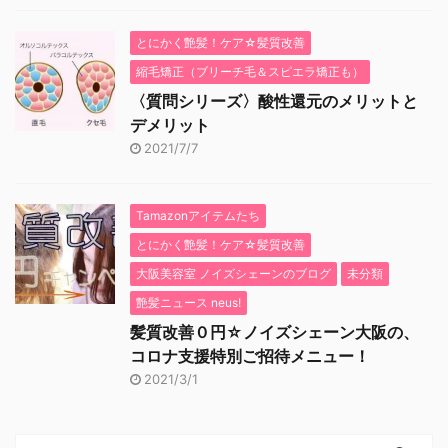
とにかく艶髪！ケア☆髪質改善
縮毛矯正（ブリーチ毛＆スピエラ矯正も）
〈質問シリーズ〉酸性還元のメリットと
デメリット
2021/7/7
Tamazonアイテムたち
とにかく艶髪！ケア☆髪質改善
大阪美容室 ノイズシェーンのブログ
未分類
艶髪ニュース neus!
髪質改善０円☆ノイズシェーン大阪の、
コロナ支援特別ご招待メニュー！
2021/3/1