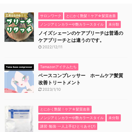
サロンワーク
とにかく艶髪！ケア☆髪質改善
ノンジアミンカラーや艶カラースタイル
未分類
ノイズシェーンのケアブリーチは普通の
ケアブリーチとは違うのです。
2022/12/11
Tamazonアイテムたち
ベースコンプレッサー ホームケア髪質
改善トリートメント
2023/1/10
とにかく艶髪！ケア☆髪質改善
ノンジアミンカラーや艶カラースタイル
未分類
講習･勉強･一人上手(ひとりあそび)