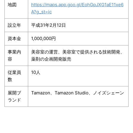
地図
https://maps.app.goo.gl/EohGpJXG1aE11xe6
A?g_st=ic
設立年
平成31年2月12日
資本金
1,000,000円
事業内
美容室の運営、美容室で提供される技術開発、
容
薬剤の企画開発販売
従業員
10人
数
展開ブ
Tamazon、Tamazon Studio、ノイズシェーン
ランド