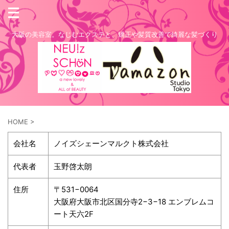
大阪の美容室。なじむエクステと、矯正や髪質改善で綺麗な髪づくり
HOME
>
会社名
ノイズシェーンマルクト株式会社
代表者
玉野啓太朗
住所
〒531−0064
大阪府大阪市北区国分寺2−3−18 エンブレムコ
ート天六2F