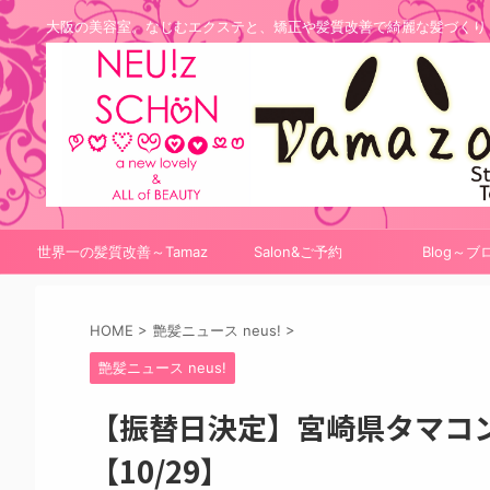
大阪の美容室。なじむエクステと、矯正や髪質改善で綺麗な髪づくり
世界一の髪質改善～Tamaz
Salon&ご予約
Blog～ブ
onシステム
HOME
>
艶髪ニュース neus!
>
艶髪ニュース neus!
【振替日決定】宮崎県タマコ
【10/29】