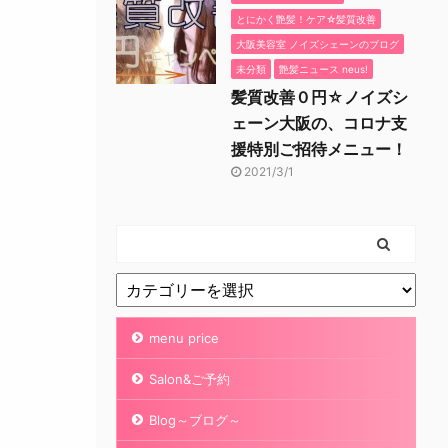
とにかく艶髪！ケア☆髪質改善
大阪美容室 ノイズシェーンのブログ
未分類
艶髪ニュース neus!
髪質改善０円☆ノイズシ
ェーン大阪の、コロナ支
援特別ご招待メニュー！
2021/3/1
menu price
Salon&ご予約
Blog～ブログ～