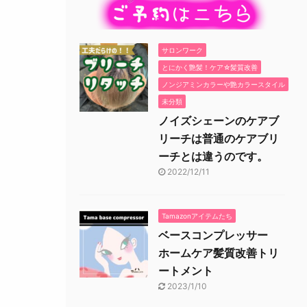
サロンワーク
とにかく艶髪！ケア☆髪質改善
ノンジアミンカラーや艶カラースタイル
未分類
ノイズシェーンのケアブ
リーチは普通のケアブリ
ーチとは違うのです。
2022/12/11
Tamazonアイテムたち
ベースコンプレッサー
ホームケア髪質改善トリ
ートメント
2023/1/10