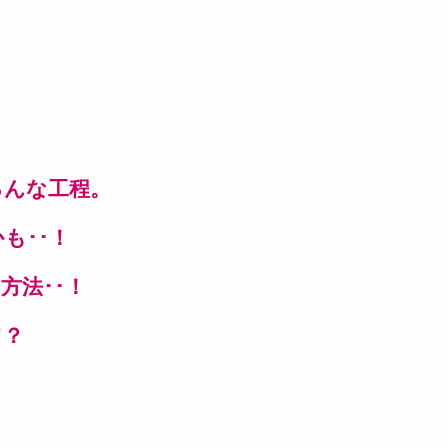
ろんな工程。
も･･！
方法･･！
て？