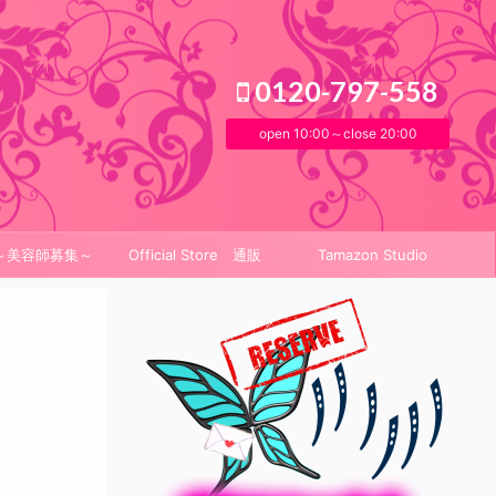
0120-797-558
open 10:00～close 20:00
it～美容師募集～
Official Store 通販
Tamazon Studio