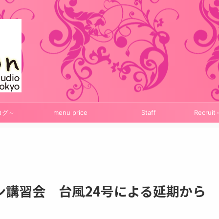
ログ～
menu price
Staff
Recru
ン講習会 台風24号による延期から