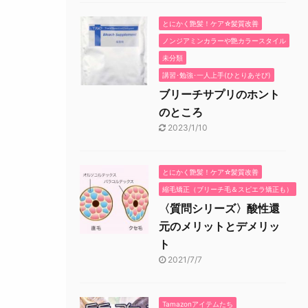
とにかく艶髪！ケア☆髪質改善
ノンジアミンカラーや艶カラースタイル
未分類
講習･勉強･一人上手(ひとりあそび)
ブリーチサプリのホント
のところ
2023/1/10
とにかく艶髪！ケア☆髪質改善
縮毛矯正（ブリーチ毛＆スピエラ矯正も）
〈質問シリーズ〉酸性還
元のメリットとデメリッ
ト
2021/7/7
Tamazonアイテムたち