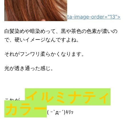
ta-image-order="13">
白髪染めや暗染めって、黒や茶色の色素が濃いの
で、硬いイメージなんですよね。
それがフンワリ柔らかくなります。
光が透き通った感じ。
イルミナティ
これが、
カラー
( ｰ`дｰ´)ｷﾘｯ