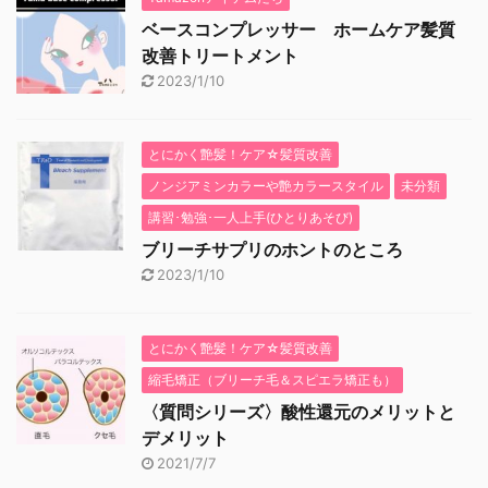
ベースコンプレッサー ホームケア髪質
改善トリートメント
2023/1/10
とにかく艶髪！ケア☆髪質改善
ノンジアミンカラーや艶カラースタイル
未分類
講習･勉強･一人上手(ひとりあそび)
ブリーチサプリのホントのところ
2023/1/10
とにかく艶髪！ケア☆髪質改善
縮毛矯正（ブリーチ毛＆スピエラ矯正も）
〈質問シリーズ〉酸性還元のメリットと
デメリット
2021/7/7