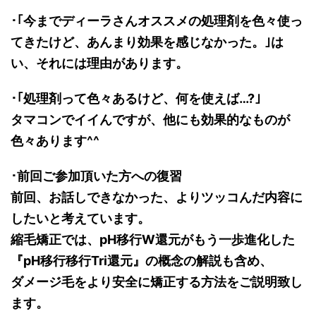
･｢今までディーラさんオススメの処理剤を色々使っ
てき
たけど、あんまり効果を感じなかった。｣は
い、それには
理由があります。
･｢処理剤って色々あるけど、何を使えば…?｣
タマコンでイイんですが、他にも効果的なものが
色々あり
ます^^
･前回ご参加頂いた方への復習
前回、お話しできなかった、よりツッコんだ内容に
したい
と考えています。
縮毛矯正では、pH移行W還元がもう一歩進化した
『pH移行移行Tri還元』の概念の解説も含め、
ダメージ毛をより安全に矯正する方法をご説明致し
ます。