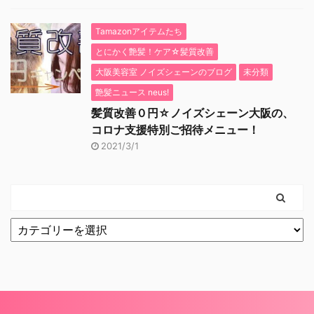
Tamazonアイテムたち
とにかく艶髪！ケア☆髪質改善
大阪美容室 ノイズシェーンのブログ
未分類
艶髪ニュース neus!
髪質改善０円☆ノイズシェーン大阪の、
コロナ支援特別ご招待メニュー！
2021/3/1