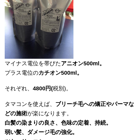
マイナス電位を帯びた
アニオン500ml。
プラス電位の
カチオン500ml。
それぞれ、
4800円(
税別)。
タマコンを使えば、
ブリーチ毛への矯正やパーマな
どの施術
が楽になります。
白髪の染まりの良さ、色味の定着、持続。
弱い髪、ダメージ毛の強化。