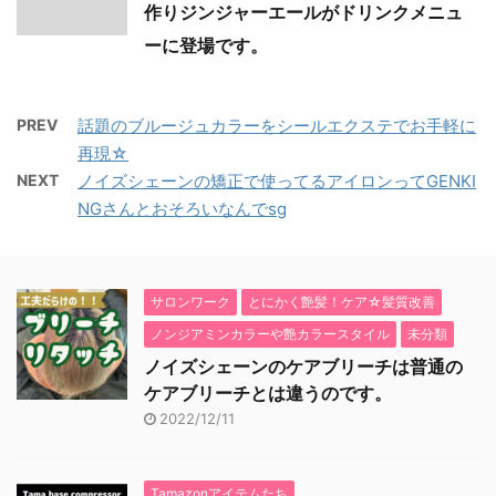
作りジンジャーエールがドリンクメニュ
ーに登場です。
PREV
話題のブルージュカラーをシールエクステでお手軽に
再現☆
NEXT
ノイズシェーンの矯正で使ってるアイロンってGENKI
NGさんとおそろいなんでsg
サロンワーク
とにかく艶髪！ケア☆髪質改善
ノンジアミンカラーや艶カラースタイル
未分類
ノイズシェーンのケアブリーチは普通の
ケアブリーチとは違うのです。
2022/12/11
Tamazonアイテムたち