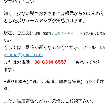
ツヤハリ・コシ。
細く、少ない髪のお客さまには
根元からのふんわり
としたボリュームアップ
が実感頂けます。
現在、ご注文は
現在、製作者、
玉野のfacebook
(←click)
でお受けしてお
ります。
ka
もしくは、返信が遅くなるかもですが、メール
y.tama@gmail.com
またはお電話
06-6314-6557
でも承っており
ます。
+送料500円(沖縄、北海道、離島は実費)、代引手数
料。
また、臨店講習などもお気軽にご相談下さい。