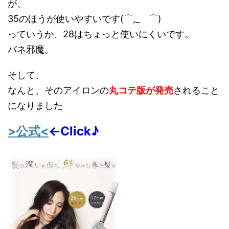
が、
35のほうが使いやすいです(⌒,_ゝ⌒)
っていうか、28はちょっと使いにくいです。
バネ邪魔。
そして、
なんと、そのアイロンの
丸コテ版が発売
されること
になりました
>公式<
←Click♪