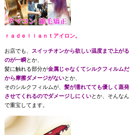
ｒａｄｅｌｉａｎｔアイロン。
お店でも、
スイッチオンから欲しい温度まで上がる
のが一瞬
とか、
髪に触れる部分が
金属じゃなくてシルクフィルムだ
から摩擦ダメージがない
とか、
そのシルクフィルムが、
髪が濡れてても優しく蒸発
させてくれるのでダメージしにくい
とか、そんなん
で重宝してます。