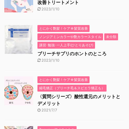
改善トリートメント
2023/1/10
とにかく艶髪！ケア☆髪質改善
ノンジアミンカラーや艶カラースタイル
未分類
講習･勉強･一人上手(ひとりあそび)
ブリーチサプリのホントのところ
2023/1/10
とにかく艶髪！ケア☆髪質改善
縮毛矯正（ブリーチ毛＆スピエラ矯正も）
〈質問シリーズ〉酸性還元のメリットと
デメリット
2021/7/7