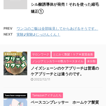
シル酸誘導体が発売！それを使った縮毛
矯正①
PREV
ワンコのご飯は全部味見してからあげるそうです。
NEXT
実験♪実験♪じっけんくん！
サロンワーク
とにかく艶髪！ケア☆髪質改善
ノンジアミンカラーや艶カラースタイル
未分類
ノイズシェーンのケアブリーチは普通の
ケアブリーチとは違うのです。
2022/12/11
Tamazonアイテムたち
ベースコンプレッサー ホームケア髪質