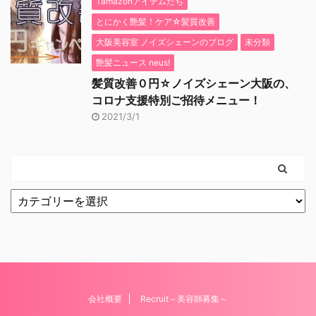
Tamazonアイテムたち
とにかく艶髪！ケア☆髪質改善
大阪美容室 ノイズシェーンのブログ
未分類
艶髪ニュース neus!
髪質改善０円☆ノイズシェーン大阪の、
コロナ支援特別ご招待メニュー！
2021/3/1
会社概要
Recruit～美容師募集～