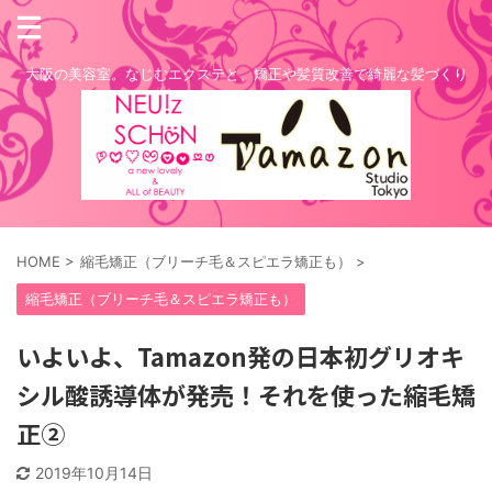
大阪の美容室。なじむエクステと、矯正や髪質改善で綺麗な髪づくり
HOME
>
縮毛矯正（ブリーチ毛＆スピエラ矯正も）
>
縮毛矯正（ブリーチ毛＆スピエラ矯正も）
いよいよ、Tamazon発の日本初グリオキ
シル酸誘導体が発売！それを使った縮毛矯
正②
2019年10月14日