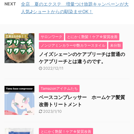
NEXT
全店 夏のエクステ 増量つけ放題キャンペーンが大
人気♪ショートからの馴染ませOK！
サロンワーク
とにかく艶髪！ケア☆髪質改善
ノンジアミンカラーや艶カラースタイル
未分類
ノイズシェーンのケアブリーチは普通の
ケアブリーチとは違うのです。
2022/12/11
Tamazonアイテムたち
ベースコンプレッサー ホームケア髪質
改善トリートメント
2023/1/10
とにかく艶髪！ケア☆髪質改善