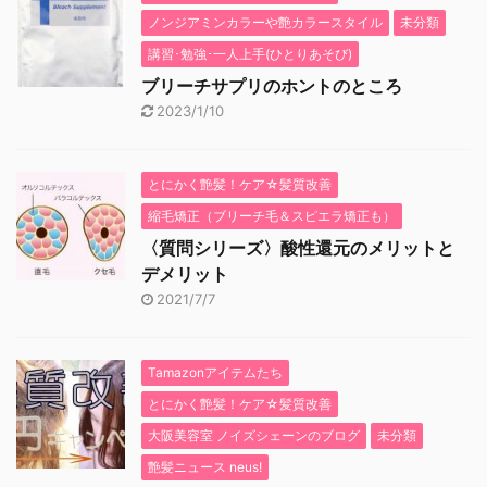
ノンジアミンカラーや艶カラースタイル
未分類
講習･勉強･一人上手(ひとりあそび)
ブリーチサプリのホントのところ
2023/1/10
とにかく艶髪！ケア☆髪質改善
縮毛矯正（ブリーチ毛＆スピエラ矯正も）
〈質問シリーズ〉酸性還元のメリットと
デメリット
2021/7/7
Tamazonアイテムたち
とにかく艶髪！ケア☆髪質改善
大阪美容室 ノイズシェーンのブログ
未分類
艶髪ニュース neus!