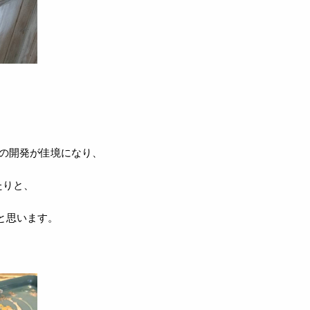
剤の開発が佳境になり、
たりと、
と思います。