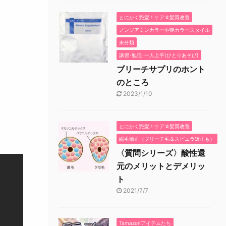
とにかく艶髪！ケア☆髪質改善
ノンジアミンカラーや艶カラースタイル
未分類
講習･勉強･一人上手(ひとりあそび)
ブリーチサプリのホント
のところ
2023/1/10
とにかく艶髪！ケア☆髪質改善
縮毛矯正（ブリーチ毛＆スピエラ矯正も）
〈質問シリーズ〉酸性還
元のメリットとデメリッ
ト
2021/7/7
Tamazonアイテムたち