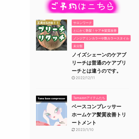
サロンワーク
とにかく艶髪！ケア☆髪質改善
ノンジアミンカラーや艶カラースタイル
未分類
ノイズシェーンのケアブ
リーチは普通のケアブリ
ーチとは違うのです。
2022/12/11
Tamazonアイテムたち
ベースコンプレッサー
ホームケア髪質改善トリ
ートメント
2023/1/10