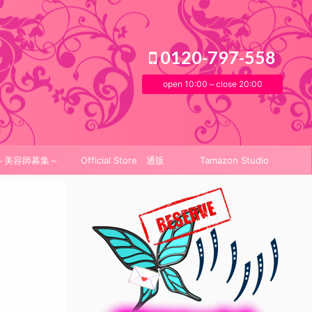
0120-797-558
open 10:00～close 20:00
it～美容師募集～
Official Store 通販
Tamazon Studio