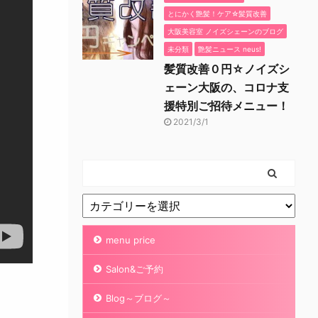
とにかく艶髪！ケア☆髪質改善
大阪美容室 ノイズシェーンのブログ
未分類
艶髪ニュース neus!
髪質改善０円☆ノイズシ
ェーン大阪の、コロナ支
援特別ご招待メニュー！
2021/3/1
menu price
Salon&ご予約
Blog～ブログ～