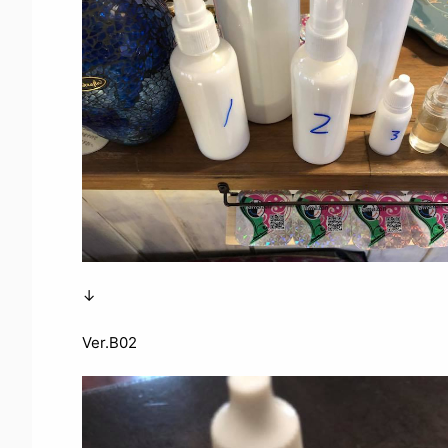
↓
Ver.B02