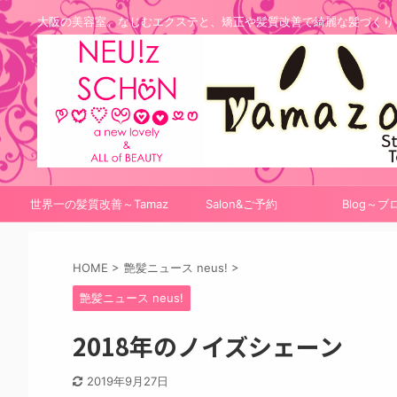
大阪の美容室。なじむエクステと、矯正や髪質改善で綺麗な髪づくり
世界一の髪質改善～Tamaz
Salon&ご予約
Blog～ブ
onシステム
HOME
>
艶髪ニュース neus!
>
艶髪ニュース neus!
2018年のノイズシェーン
2019年9月27日