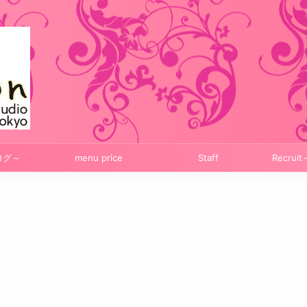
ログ～
menu price
Staff
Recru