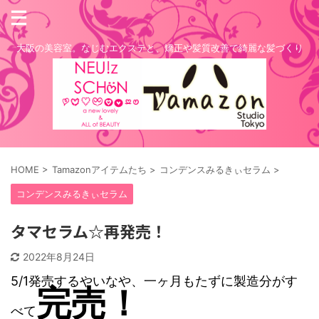
大阪の美容室。なじむエクステと、矯正や髪質改善で綺麗な髪づくり
HOME
>
Tamazonアイテムたち
>
コンデンスみるきぃセラム
>
コンデンスみるきぃセラム
タマセラム☆再発売！
2022年8月24日
5/1発売するやいなや、一ヶ月もたずに製造分がす
完売！
べて