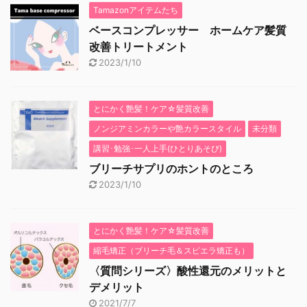
Tamazonアイテムたち
ベースコンプレッサー ホームケア髪質
改善トリートメント
2023/1/10
とにかく艶髪！ケア☆髪質改善
ノンジアミンカラーや艶カラースタイル
未分類
講習･勉強･一人上手(ひとりあそび)
ブリーチサプリのホントのところ
2023/1/10
とにかく艶髪！ケア☆髪質改善
縮毛矯正（ブリーチ毛＆スピエラ矯正も）
〈質問シリーズ〉酸性還元のメリットと
デメリット
2021/7/7