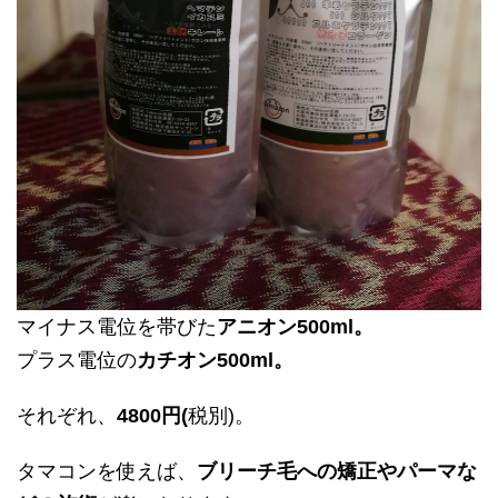
マイナス電位を帯びた
アニオン500ml。
プラス電位の
カチオン500ml。
それぞれ、
4800円(
税別)。
タマコンを使えば、
ブリーチ毛への矯正やパーマな