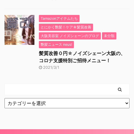
Tamazonアイテムたち
とにかく艶髪！ケア☆髪質改善
大阪美容室 ノイズシェーンのブログ
未分類
艶髪ニュース neus!
髪質改善０円☆ノイズシェーン大阪の、
コロナ支援特別ご招待メニュー！
2021/3/1