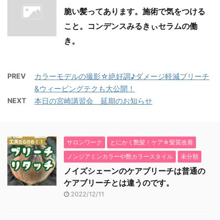
脆い髪ってあります。施術で気をつける
こと。コンデンスみるきぃセラムの働
き。
PREV
カラーモデルの撮影☆絶好調♪ダメージ軽減ブリーチ
&ウィービングテクも大公開！
NEXT
本日の宮崎講習会 延期のお知らせ
サロンワーク
とにかく艶髪！ケア☆髪質改善
ノンジアミンカラーや艶カラースタイル
未分類
ノイズシェーンのケアブリーチは普通の
ケアブリーチとは違うのです。
2022/12/11