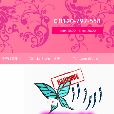
0120-797-558
open 10:00～close 20:00
it～美容師募集～
Official Store 通販
Tamazon Studio