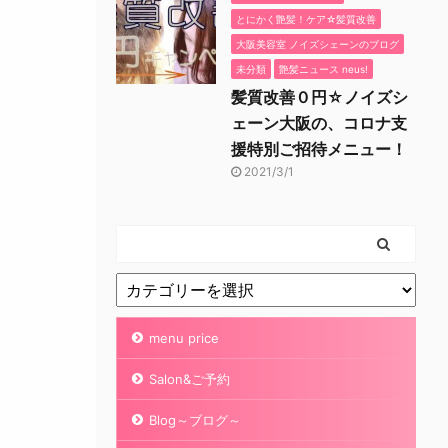
とにかく艶髪！ケア☆髪質改善
大阪美容室 ノイズシェーンのブログ
未分類
艶髪ニュース neus!
髪質改善０円☆ノイズシ
ェーン大阪の、コロナ支
援特別ご招待メニュー！
2021/3/1
menu price
Salon&ご予約
Blog～ブログ～