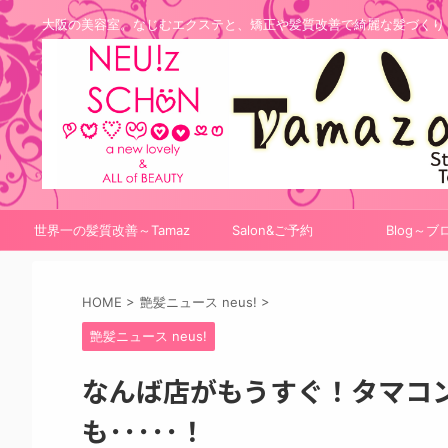
大阪の美容室。なじむエクステと、矯正や髪質改善で綺麗な髪づくり
世界一の髪質改善～Tamaz
Salon&ご予約
Blog～ブ
onシステム
HOME
>
艶髪ニュース neus!
>
艶髪ニュース neus!
なんば店がもうすぐ！タマコ
も･････！