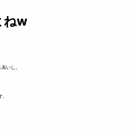
よねw
ス高いし。
す。