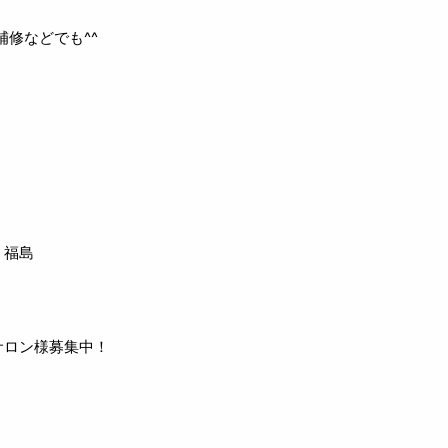
修などでも^^
、福島
サロン様募集中！