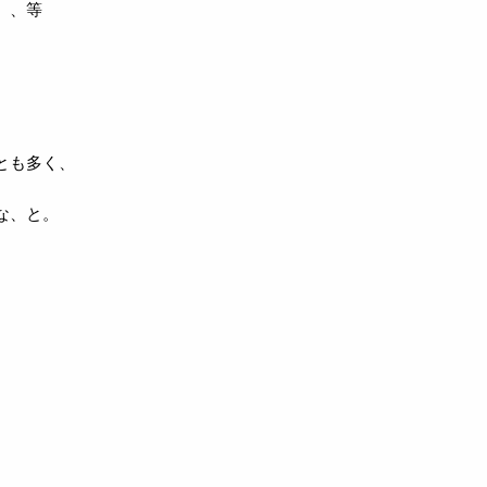
、、等
とも多く、
な、と。
。