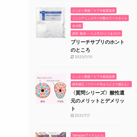
とにかく艶髪！ケア☆髪質改善
ノンジアミンカラーや艶カラースタイル
未分類
講習･勉強･一人上手(ひとりあそび)
ブリーチサプリのホント
のところ
2023/1/10
とにかく艶髪！ケア☆髪質改善
縮毛矯正（ブリーチ毛＆スピエラ矯正も）
〈質問シリーズ〉酸性還
元のメリットとデメリッ
ト
2021/7/7
Tamazonアイテムたち