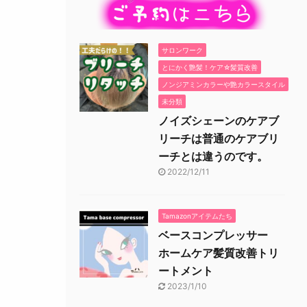
サロンワーク
とにかく艶髪！ケア☆髪質改善
ノンジアミンカラーや艶カラースタイル
未分類
ノイズシェーンのケアブ
リーチは普通のケアブリ
ーチとは違うのです。
2022/12/11
Tamazonアイテムたち
ベースコンプレッサー
ホームケア髪質改善トリ
ートメント
2023/1/10